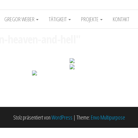
GREGOR WEBER
TÄTIGKEIT
PROJEKTE
KONTAKT
n-heaven-and-hell"
Stolz präsentiert von
WordPress
|
Theme:
Envo Multipurpose